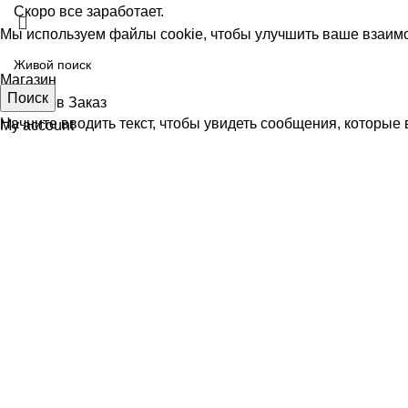
Скоро все заработает.
Мы используем файлы cookie, чтобы улучшить ваше взаимо
Принять
Магазин
Поиск
0
пунктов
Заказ
Начните вводить текст, чтобы увидеть сообщения, которые 
My account