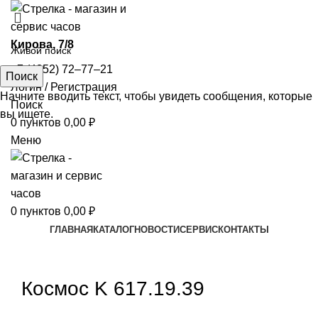
​Кирова, 7/8
+7 (4852) 72‒77‒21
Поиск
Логин / Регистрация
Начните вводить текст, чтобы увидеть сообщения, которые
Поиск
вы ищете.
0
пунктов
0,00
₽
Меню
0
пунктов
0,00
₽
ГЛАВНАЯ
КАТАЛОГ
НОВОСТИ
СЕРВИС
КОНТАКТЫ
Увеличить
Космос K 617.19.39