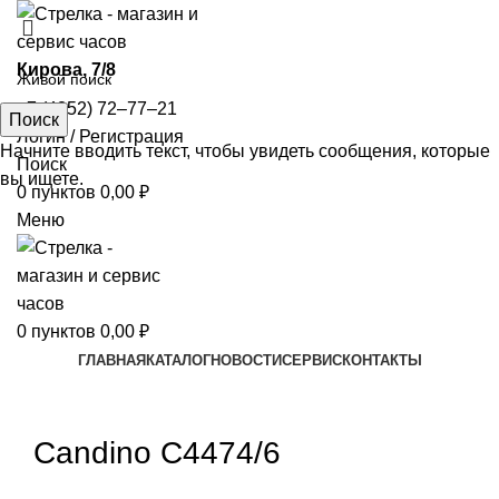
​Кирова, 7/8
+7 (4852) 72‒77‒21
Поиск
Логин / Регистрация
Начните вводить текст, чтобы увидеть сообщения, которые
Поиск
вы ищете.
0
пунктов
0,00
₽
Меню
0
пунктов
0,00
₽
ГЛАВНАЯ
КАТАЛОГ
НОВОСТИ
СЕРВИС
КОНТАКТЫ
Увеличить
Candino C4474/6