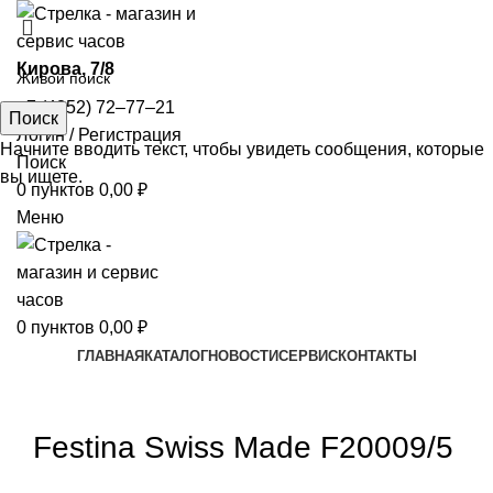
​Кирова, 7/8
+7 (4852) 72‒77‒21
Поиск
Логин / Регистрация
Начните вводить текст, чтобы увидеть сообщения, которые
Поиск
вы ищете.
0
пунктов
0,00
₽
Меню
0
пунктов
0,00
₽
ГЛАВНАЯ
КАТАЛОГ
НОВОСТИ
СЕРВИС
КОНТАКТЫ
Увеличить
Festina Swiss Made F20009/5