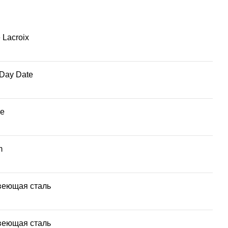
 Lacroix
 Day Date
е
m
еющая сталь
еющая сталь