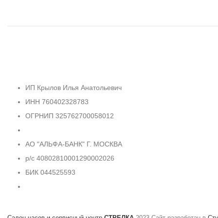
ИП Крылов Илья Анатольевич
ИНН 760402328783
ОГРНИП 325762700058012
АО "АЛЬФА-БАНК" Г. МОСКВА
р/с 40802810001290002026
БИК 044525593
Салон часов и сервисный центр
СТРЕЛКА
2023 Сайт разработан в
Ст