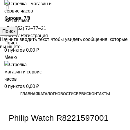
​Кирова, 7/8
+7 (4852) 72‒77‒21
Поиск
Логин / Регистрация
Начните вводить текст, чтобы увидеть сообщения, которые
Поиск
вы ищете.
0
пунктов
0,00
₽
Меню
0
пунктов
0,00
₽
ГЛАВНАЯ
КАТАЛОГ
НОВОСТИ
СЕРВИС
КОНТАКТЫ
Увеличить
Philip Watch R8221597001