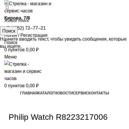
​Кирова, 7/8
+7 (4852) 72‒77‒21
Поиск
Логин / Регистрация
Начните вводить текст, чтобы увидеть сообщения, которые
Поиск
вы ищете.
0
пунктов
0,00
₽
Меню
0
пунктов
0,00
₽
ГЛАВНАЯ
КАТАЛОГ
НОВОСТИ
СЕРВИС
КОНТАКТЫ
Увеличить
Philip Watch R8223217006