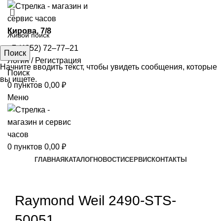
​Кирова, 7/8
+7 (4852) 72‒77‒21
Поиск
Логин / Регистрация
Начните вводить текст, чтобы увидеть сообщения, которые
Поиск
вы ищете.
0
пунктов
0,00
₽
Меню
0
пунктов
0,00
₽
ГЛАВНАЯ
КАТАЛОГ
НОВОСТИ
СЕРВИС
КОНТАКТЫ
Увеличить
Raymond Weil 2490-STS-
50051