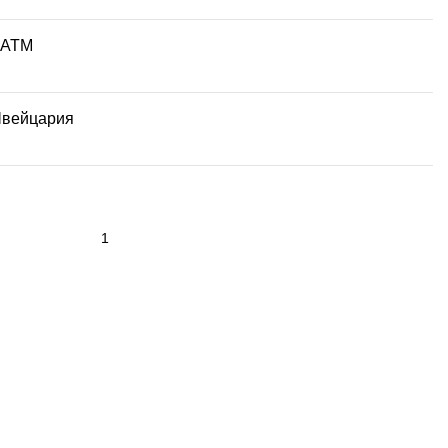
 АТМ
вейцария