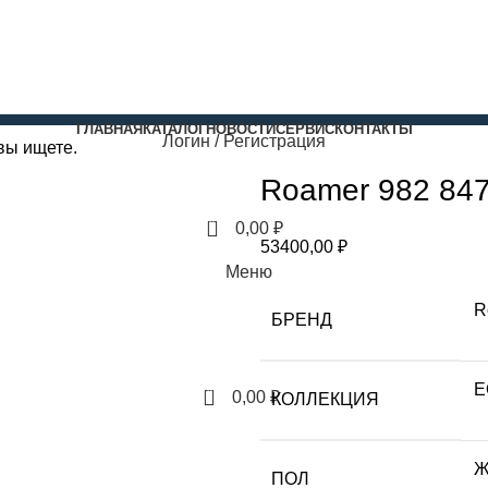
ГЛАВНАЯ
КАТАЛОГ
НОВОСТИ
СЕРВИС
КОНТАКТЫ
Логин / Регистрация
вы ищете.
Roamer 982 847
0
0,00
₽
53400,00
₽
Меню
R
БРЕНД
E
0
0,00
₽
КОЛЛЕКЦИЯ
Ж
ПОЛ