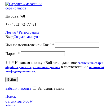
​Кирова, 7/8
+7 (4852) 72‒77‒21
Логин / Регистрация
Вход
Создать аккаунт
Имя пользователя или Email
*
Пароль
*
*
Нажимая кнопку «Войти», я даю свое
согласие на сбор и
в соответствии с
обработку моих персональных данных
политикой
.
конфиденциальности
Войти
Забыли пароль?
Запомнить меня
Поиск
0
пунктов
0,00
₽
Меню