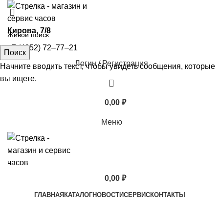
​Кирова, 7/8
+7 (4852) 72‒77‒21
Поиск
Логин / Регистрация
Начните вводить текст, чтобы увидеть сообщения, которые
вы ищете.
0,00
₽
Меню
0,00
₽
ГЛАВНАЯ
КАТАЛОГ
НОВОСТИ
СЕРВИС
КОНТАКТЫ