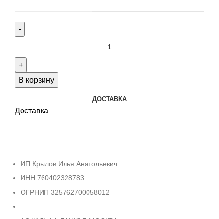
Количество
товара
Tissot
T116.617.16.047.00
В корзину
ДОСТАВКА
Доставка
ИП Крылов Илья Анатольевич
ИНН 760402328783
ОГРНИП 325762700058012