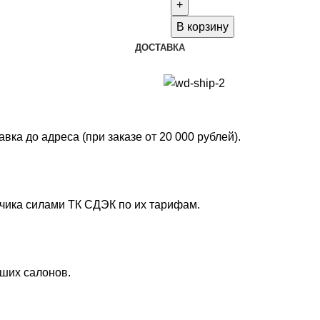
Wainer
WA.01881-
В корзину
D
ДОСТАВКА
ка до адреса (при заказе от 20 000 рублей).
зчика силами ТК СДЭК по их тарифам.
аших салонов.