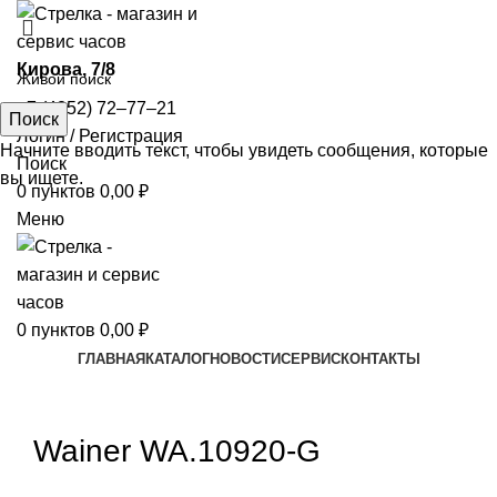
​Кирова, 7/8
+7 (4852) 72‒77‒21
Поиск
Логин / Регистрация
Начните вводить текст, чтобы увидеть сообщения, которые
Поиск
вы ищете.
0
пунктов
0,00
₽
Меню
0
пунктов
0,00
₽
ГЛАВНАЯ
КАТАЛОГ
НОВОСТИ
СЕРВИС
КОНТАКТЫ
Увеличить
Wainer WA.10920-G