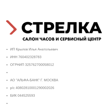
ИП Крылов Илья Анатольевич
ИНН 760402328783
ОГРНИП 325762700058012
АО "АЛЬФА-БАНК" Г. МОСКВА
р/с 40802810001290002026
БИК 044525593