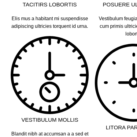
TACITIRS LOBORTIS
POSUERE U
Elis mus a habitant mi suspendisse
Vestibulum feugiat
adipiscing ultricies torquent id urna.
cum primis ultrici
lobort
VESTIBULUM MOLLIS
LITORA PA
Blandit nibh at accumsan a a sed et