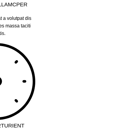
LLAMCPER
 a volutpat dis
es massa taciti
is.
RTURIENT