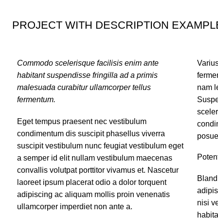
PROJECT WITH DESCRIPTION EXAMPL
Commodo scelerisque facilisis enim ante
Varius
habitant suspendisse fringilla ad a primis
ferme
malesuada curabitur ullamcorper tellus
nam l
fermentum.
Suspe
scele
Eget tempus praesent nec vestibulum
condi
condimentum dis suscipit phasellus viverra
posuer
suscipit vestibulum nunc feugiat vestibulum eget
Poten
a semper id elit nullam vestibulum maecenas
convallis volutpat porttitor vivamus et. Nascetur
Bland
laoreet ipsum placerat odio a dolor torquent
adipi
adipiscing ac aliquam mollis proin venenatis
nisi v
ullamcorper imperdiet non ante a.
habita