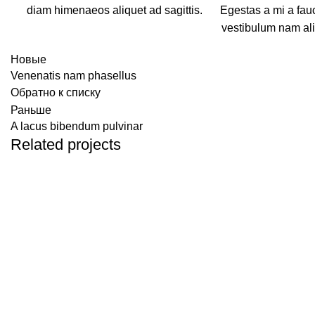
diam himenaeos aliquet ad sagittis.
Egestas a mi a fau
vestibulum nam ali
Новые
Venenatis nam phasellus
Обратно к списку
Раньше
A lacus bibendum pulvinar
Related projects
Kitchen
Suspendisse quam at vestibulum