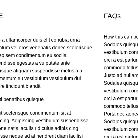
E
FAQs
How this can b
 a ullamcorper duis elit conubia urna
Sodales quisque
ntum vel eros venenatis donec scelerisque
vestibulum cons
eo sem condimentum eu sociis.
orci a est partu
ndisse egestas a vulputate ante
commodo tellus.
risque aliquam suspendisse metus a a
Justo ad nullam
mentum eu vestibulum vestibulum dui
Sodales quisque
e tincidunt blandit.
vestibulum cons
orci a est partu
ti penatibus quisque
commodo tellus.
it scelerisque condimentum sit at
Porta nec aene
scing. Adipiscing vestibulum suspendisse
Sodales quisque
ene natis iaculis ridiculus adipis cing
vestibulum cons
sse neque ad at hendrerit diam facilisi
orci a est partu