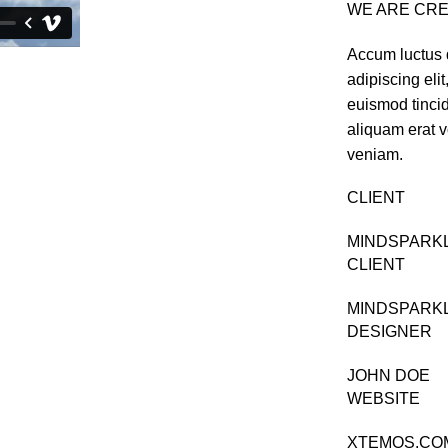
WE ARE CRE
Accum luctus d
adipiscing el
euismod tinci
aliquam erat v
veniam.
CLIENT
MINDSPARK
CLIENT
MINDSPARK
DESIGNER
JOHN DOE
WEBSITE
XTEMOS.CO