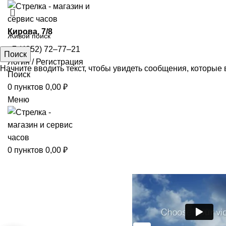
​Кирова, 7/8
+7 (4852) 72‒77‒21
Поиск
Логин / Регистрация
Начните вводить текст, чтобы увидеть сообщения, которые 
Поиск
0
пунктов
0,00
₽
Меню
0
пунктов
0,00
₽