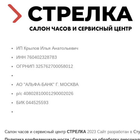
ИП Крылов Илья Анатольевич
ИНН 760402328783
ОГРНИП 325762700058012
АО "АЛЬФА-БАНК" Г. МОСКВА
р/с 40802810001290002026
БИК 044525593
Салон часов и сервисный центр
СТРЕЛКА
2023 Сайт разработан в
Ст
Политика конфиденциальности
|
Согласие на обработку персона